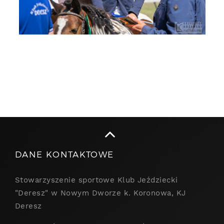
DANE KONTAKTOWE
Stowarzyszenie sportowe Klub Jeździecki
"Deresz" w Nowym Dworze k. Koronowa, KJ
Deresz