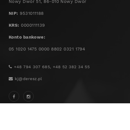
Nowy Dwór 51, 86-010 Nowy Dwór
NIP:
9531011188
KRS:
0000111139
Konto bankowe:
05 1020 1475 0000 8802 0321 1794
+48 794 307 685, +48 52 382 34 55
kj@deresz.pl
© BY ANTEEO 2020-2026. ALL RIGHTS RESERVED.