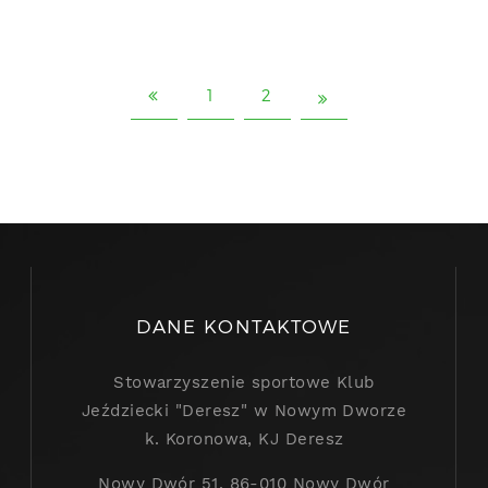
1
2
DANE KONTAKTOWE
Stowarzyszenie sportowe Klub
Jeździecki "Deresz" w Nowym Dworze
k. Koronowa, KJ Deresz
Nowy Dwór 51, 86-010 Nowy Dwór