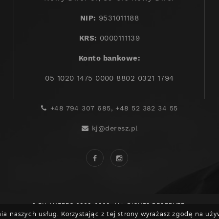
NIP:
9531011188
KRS:
0000111139
Konto bankowe:
05 1020 1475 0000 8802 0321 1794
+48 794 307 685, +48 52 382 34 55
kj@deresz.pl
© BY ANTEEO 2020-2026. ALL RIGHTS RESERVED.
ia naszych usług. Korzystając z tej strony wyrażasz zgodę na uży