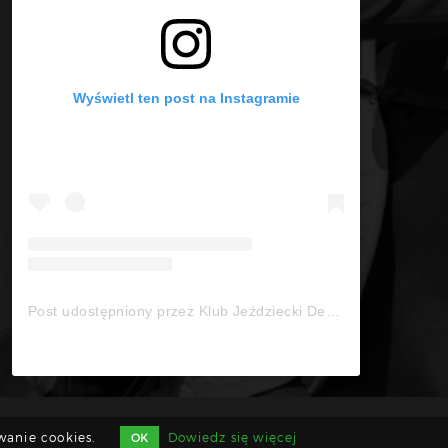
Wyświetl ten post na Instagramie
Post udostępniony przez Klub Jeździecki Deresz- KONIE (@kj_deresz_konie)
wanie cookies.
Dowiedz się więcej
OK