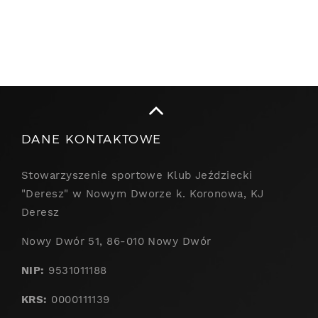
DANE KONTAKTOWE
Stowarzyszenie sportowe Klub Jeździecki
"Deresz" w Nowym Dworze k. Koronowa, KJ
Deresz
Nowy Dwór 51, 86-010 Nowy Dwór
NIP:
9531011188
KRS:
0000111139