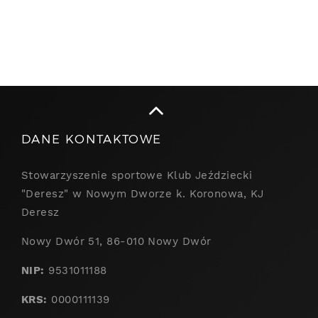
DANE KONTAKTOWE
Stowarzyszenie sportowe Klub Jeździecki
"Deresz" w Nowym Dworze k. Koronowa, KJ
Deresz
Nowy Dwór 51, 86-010 Nowy Dwór
NIP:
9531011188
KRS:
0000111139