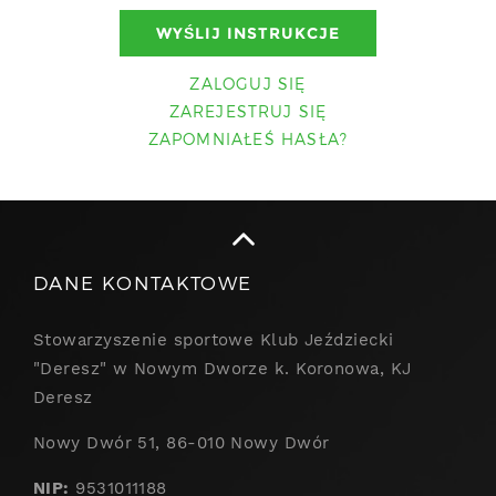
ZALOGUJ SIĘ
ZAREJESTRUJ SIĘ
ZAPOMNIAŁEŚ HASŁA?
DANE KONTAKTOWE
Stowarzyszenie sportowe Klub Jeździecki
"Deresz" w Nowym Dworze k. Koronowa, KJ
Deresz
Nowy Dwór 51, 86-010 Nowy Dwór
NIP:
9531011188