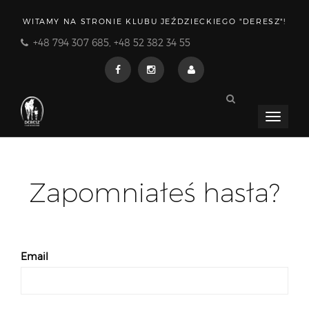
WITAMY NA STRONIE KLUBU JEŹDZIECKIEGO "DERESZ"!
+48 794 307 685, +48 52 382 34 55
Menu
rozwija
Zapomniałeś hasła?
Email