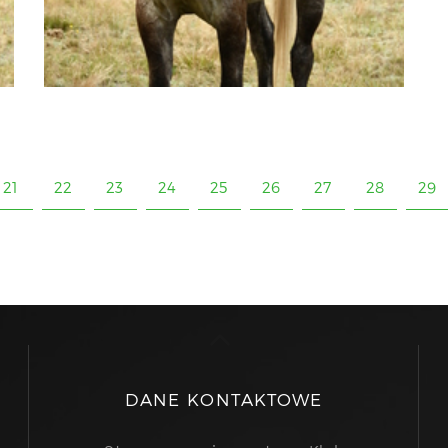
21
22
23
24
25
26
27
28
29
DANE KONTAKTOWE