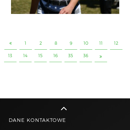
1
2
8
9
10
11
12
13
14
15
16
35
36
DANE KONTAKTOWE